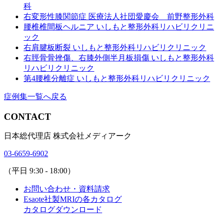
科
右変形性膝関節症
医療法人社団愛慶会 前野整形外科
腰椎椎間板ヘルニア
いしもと整形外科リハビリクリニ
ック
右肩腱板断裂
いしもと整形外科リハビリクリニック
右脛骨骨挫傷、右膝外側半月板損傷
いしもと整形外科
リハビリクリニック
第4腰椎分離症
いしもと整形外科リハビリクリニック
症例集一覧へ戻る
CONTACT
日本総代理店 株式会社メディアーク
03-6659-6902
（平日 9:30 - 18:00）
お問い合わせ・資料請求
Esaote社製MRIの各カタログ
カタログダウンロード