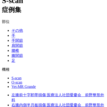
S-scan
症例集
部位
その他
手
手関節
肩関節
腰椎
膝関節
足
機種
S-scan
O-scan
Vet-MR Grande
左膝前十字靭帯損傷
医療法人社団愛慶会 前野整形外
科
右膝内側半月板損傷
医療法人社団愛慶会 前野整形外