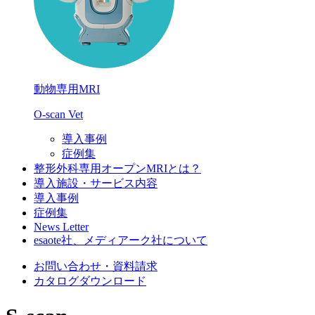
動物専用MRI
O-scan Vet
導入事例
症例集
整形外科専用オープンMRIとは？
導入施設・サービス内容
導入事例
症例集
News Letter
esaote社、メディアーク社について
お問い合わせ・資料請求
カタログダウンロード