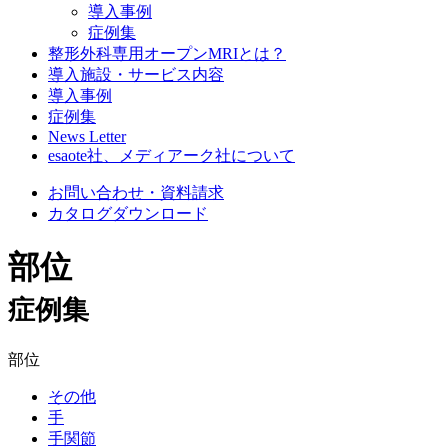
導入事例
症例集
整形外科専用オープンMRIとは？
導入施設・サービス内容
導入事例
症例集
News Letter
esaote社、メディアーク社について
お問い合わせ・資料請求
カタログダウンロード
部位
症例集
部位
その他
手
手関節