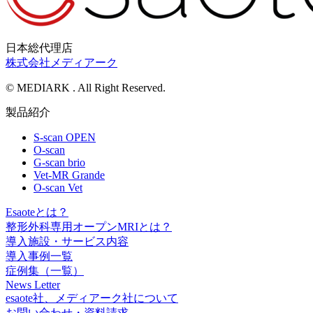
日本総代理店
株式会社メディアーク
© MEDIARK . All Right Reserved.
製品紹介
S-scan OPEN
O-scan
G-scan brio
Vet-MR Grande
O-scan Vet
Esaoteとは？
整形外科専用オープンMRIとは？
導入施設・サービス内容
導入事例一覧
症例集（一覧）
News Letter
esaote社、メディアーク社について
お問い合わせ・資料請求