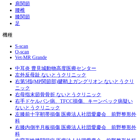
肩関節
腰椎
膝関節
足
機種
S-scan
O-scan
Vet-MR Grande
中耳炎
豊見城動物高度医療センター
左外反母趾
ないとうクリニック
右第5指(MP関節部)腱鞘上ガングリオン
ないとうクリ
ニック
右母指末節骨骨折
ないとうクリニック
右手ドケルバン病、TFCC損傷、キーンベック病疑い
ないとうクリニック
左膝前十字靭帯損傷
医療法人社団愛慶会 前野整形外
科
右膝内側半月板損傷
医療法人社団愛慶会 前野整形外
科