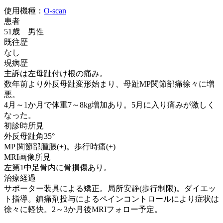
使用機種：
O-scan
患者
51歳 男性
既往歴
なし
現病歴
主訴は左母趾付け根の痛み。
数年前より外反母趾変形始まり、母趾MP関節部痛徐々に増
悪。
4月～1か月で体重7～8kg増加あり。5月に入り痛みが激しく
なった。
初診時所見
外反母趾角35°
MP 関節部腫脹(+)。歩行時痛(+)
MRI画像所見
左第1中足骨内に骨損傷あり。
治療経過
サポーター装具による矯正。局所安静(歩行制限)。ダイエッ
ト指導。鎮痛剤投与によるペインコントロールにより症状は
徐々に軽快。2～3か月後MRIフォロー予定。