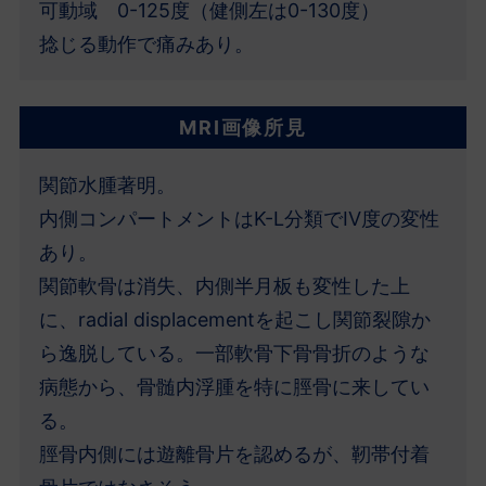
可動域 0-125度（健側左は0-130度）
捻じる動作で痛みあり。
MRI画像所見
関節水腫著明。
内側コンパートメントはK-L分類でIV度の変性
あり。
関節軟骨は消失、内側半月板も変性した上
に、radial displacementを起こし関節裂隙か
ら逸脱している。一部軟骨下骨骨折のような
病態から、骨髄内浮腫を特に脛骨に来してい
る。
脛骨内側には遊離骨片を認めるが、靭帯付着