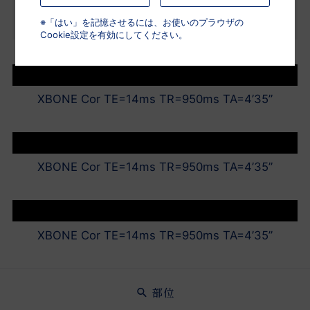
施行。以後経過良好である。
※「はい」を記憶させるには、お使いのプラウザの
Cookie設定を有効にしてください。
XBONE Cor TE=14ms TR=950ms TA=4’35”
XBONE Cor TE=14ms TR=950ms TA=4’35”
XBONE Cor TE=14ms TR=950ms TA=4’35”
部位