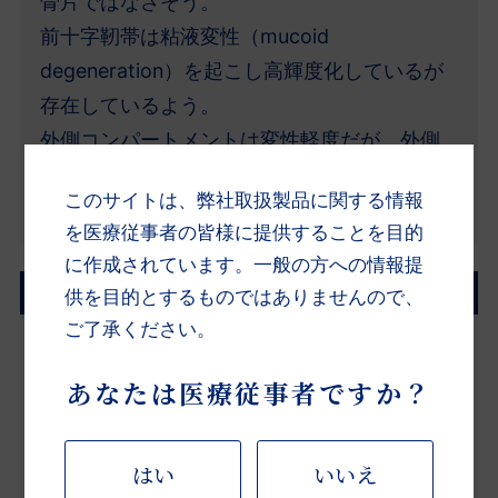
骨片ではなさそう。
前十字靭帯は粘液変性（mucoid
degeneration）を起こし高輝度化しているが
存在しているよう。
外側コンパートメントは変性軽度だが、外側
半月板前節を中心に変性あり。
このサイトは、弊社取扱製品に関する情報
膝蓋大腿関節にはII度以上の変性あり。
を医療従事者の皆様に提供することを目的
に作成されています。一般の方への情報提
治療経過
供を目的とするものではありませんので、
ご了承ください。
人工関節手術の適応と思われたが、MRI所見の
あなたは医療従事者ですか？
結果、内側コンパートメントのみの変性では
ないことが判明し、単顆置換術でなく全置換
術を選択。
はい
いいえ
2021年3月4日 手術（人工膝関節置換術）を