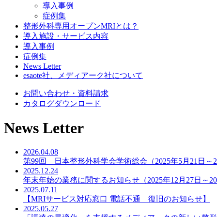
導入事例
症例集
整形外科専用オープンMRIとは？
導入施設・サービス内容
導入事例
症例集
News Letter
esaote社、メディアーク社について
お問い合わせ・資料請求
カタログダウンロード
News Letter
2026.04.08
第99回 日本整形外科学会学術総会（2025年5月21日
2025.12.24
年末年始の業務に関するお知らせ（2025年12月27日～2
2025.07.11
【MRIサービス対応窓口 電話不通 復旧のお知らせ】
2025.05.27