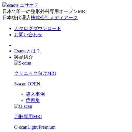
日本で唯一の整形外科専用オープンMRI
日本総代理店
株式会社メディアーク
カタログダウンロード
お問い合わせ
Esaoteとは？
製品紹介
クリニック向けMRI
S-scan OPEN
導入事例
症例集
四肢専用MRI
O-scan
Light/Premium