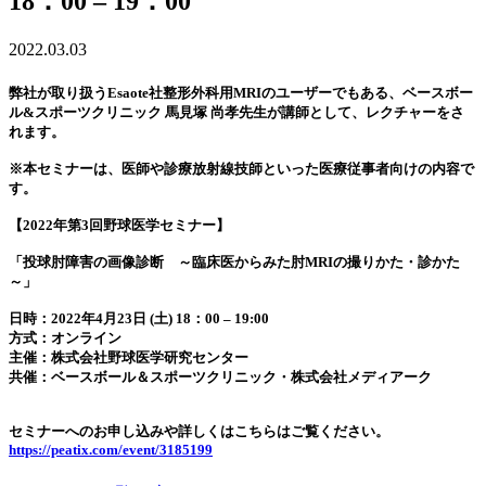
18：00 – 19：00
2022.03.03
弊社が取り扱うEsaote社整形外科用MRIのユーザーでもある、ベースボー
ル&スポーツクリニック 馬見塚 尚孝先生が講師として、レクチャーをさ
れます。
※本セミナーは、医師や診療放射線技師といった医療従事者向けの内容で
す。
【2022年第3回野球医学セミナー】
「投球肘障害の画像診断 ～臨床医からみた肘MRIの撮りかた・診かた
～」
日時：2022年4月23日 (土) 18：00 – 19:00
方式：オンライン
主催：株式会社野球医学研究センター
共催：ベースボール＆スポーツクリニック・株式会社メディアーク
セミナーへのお申し込みや詳しくはこちらはご覧ください。
https://peatix.com/event/3185199