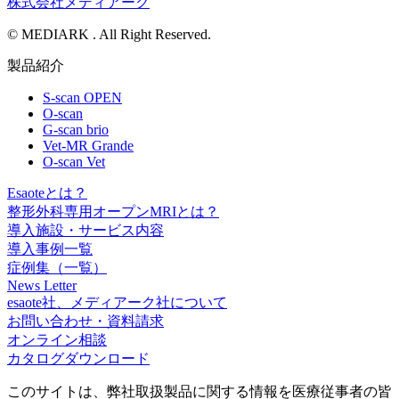
株式会社メディアーク
© MEDIARK . All Right Reserved.
製品紹介
S-scan OPEN
O-scan
G-scan brio
Vet-MR Grande
O-scan Vet
Esaoteとは？
整形外科専用オープンMRIとは？
導入施設・サービス内容
導入事例一覧
症例集（一覧）
News Letter
esaote社、メディアーク社について
お問い合わせ・資料請求
オンライン相談
カタログダウンロード
このサイトは、弊社取扱製品に関する情報を医療従事者の皆