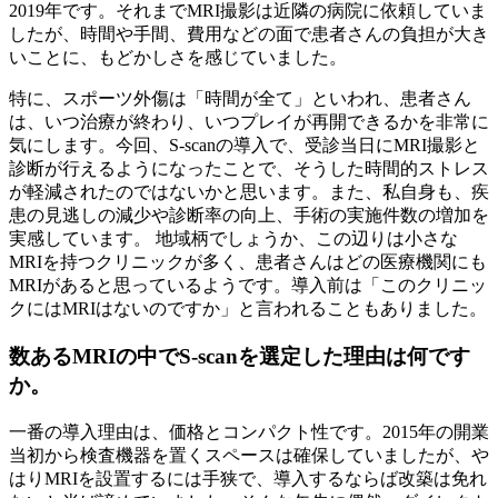
2019年です。それまでMRI撮影は近隣の病院に依頼していま
したが、時間や手間、費用などの面で患者さんの負担が大き
いことに、もどかしさを感じていました。
特に、スポーツ外傷は「時間が全て」といわれ、患者さん
は、いつ治療が終わり、いつプレイが再開できるかを非常に
気にします。今回、S-scanの導入で、受診当日にMRI撮影と
診断が行えるようになったことで、そうした時間的ストレス
が軽減されたのではないかと思います。また、私自身も、疾
患の見逃しの減少や診断率の向上、手術の実施件数の増加を
実感しています。 地域柄でしょうか、この辺りは小さな
MRIを持つクリニックが多く、患者さんはどの医療機関にも
MRIがあると思っているようです。導入前は「このクリニッ
クにはMRIはないのですか」と言われることもありました。
数あるMRIの中でS-scanを選定した理由は何です
か。
一番の導入理由は、価格とコンパクト性です。2015年の開業
当初から検査機器を置くスペースは確保していましたが、や
はりMRIを設置するには手狭で、導入するならば改築は免れ