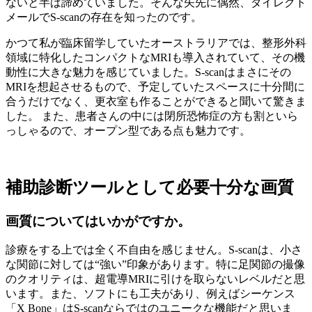
ないと半ば諦めていました。そんな矢先に偶然、ダイレクト
メールでS-scanの存在を知ったのです。
かつて私が臨床留学していたオーストラリアでは、整形外科
領域に特化したコンパクトなMRIも導入されていて、その機
動性に大きな魅力を感じていました。S-scanはまさにその
MRIを想起させるもので、予定していたスペースに十分間に
合うだけでなく、更衣室も作ることができると聞いて驚きま
した。 また、患者さんの中には閉所恐怖症の方も割といら
っしゃるので、オープン型である点も魅力です。
補助診断ツールとして必要十分な画質
画質についてはいかがですか。
診療をする上では全く不自由を感じません。S-scanは、小さ
な関節に対しては“強い”印象があります。特に足関節の撮像
のクオリティは、超電導MRIに引けを取らないレベルだと思
います。また、ソフトにも工夫があり、例えばシーケンス
「X Bone」はS-scanならではのユニークな機能だと思いま