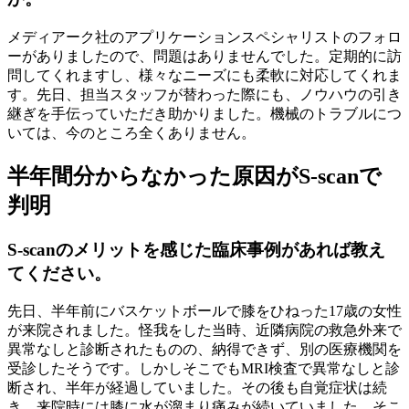
メディアーク社のアプリケーションスペシャリストのフォロ
ーがありましたので、問題はありませんでした。定期的に訪
問してくれますし、様々なニーズにも柔軟に対応してくれま
す。先日、担当スタッフが替わった際にも、ノウハウの引き
継ぎを手伝っていただき助かりました。機械のトラブルにつ
いては、今のところ全くありません。
半年間分からなかった原因がS-scanで
判明
S-scanのメリットを感じた臨床事例があれば教え
てください。
先日、半年前にバスケットボールで膝をひねった17歳の女性
が来院されました。怪我をした当時、近隣病院の救急外来で
異常なしと診断されたものの、納得できず、別の医療機関を
受診したそうです。しかしそこでもMRI検査で異常なしと診
断され、半年が経過していました。その後も自覚症状は続
き、来院時には膝に水が溜まり痛みが続いていました。そこ