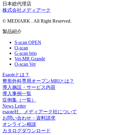
日本総代理店
株式会社メディアーク
© MEDIARK . All Right Reserved.
製品紹介
S-scan OPEN
O-scan
G-scan brio
Vet-MR Grande
O-scan Vet
Esaoteとは？
整形外科専用オープンMRIとは？
導入施設・サービス内容
導入事例一覧
症例集（一覧）
News Letter
esaote社、メディアーク社について
お問い合わせ・資料請求
オンライン相談
カタログダウンロード